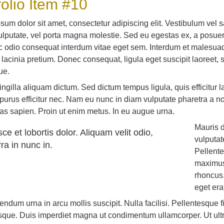
folio Item #10
sum dolor sit amet, consectetur adipiscing elit. Vestibulum vel s
lputate, vel porta magna molestie. Sed eu egestas ex, a posuere
 odio consequat interdum vitae eget sem. Interdum et malesuada
 lacinia pretium. Donec consequat, ligula eget suscipit laoreet, 
ue.
ingilla aliquam dictum. Sed dictum tempus ligula, quis efficitur l
e purus efficitur nec. Nam eu nunc in diam vulputate pharetra a no
tas sapien. Proin ut enim metus. In eu augue urna.
Mauris di
ce et lobortis dolor. Aliquam velit odio,
vulputat
rra in nunc in.
Pellent
maximus
rhoncus.
eget era
ndum urna in arcu mollis suscipit. Nulla facilisi. Pellentesque 
sque. Duis imperdiet magna ut condimentum ullamcorper. Ut ultri