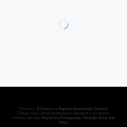
Promotor:
O Corvo e a Raposa Associação Cultural
Diálogo Intercultural Mediterrâneo Medieval é um projeto
cofinanciado pela
República Portuguesa / Direção Geral das
Artes