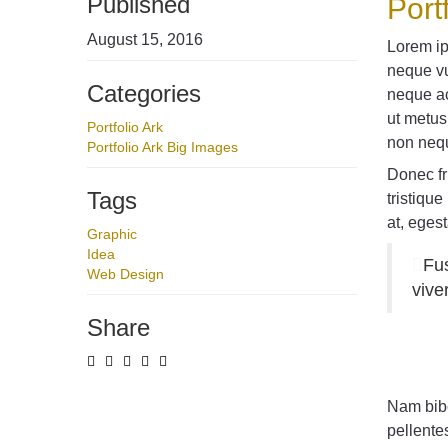
Published
Port
August 15, 2016
L
orem ip
neque vu
Categories
neque ac
ut metus
Portfolio Ark
non neq
Portfolio Ark Big Images
Donec fr
Tags
tristiqu
at, eges
Graphic
Idea
Fus
Web Design
vive
Share
Nam bibe
pellente