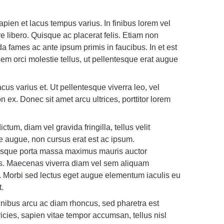
apien et lacus tempus varius. In finibus lorem vel
 libero. Quisque ac placerat felis. Etiam non
 fames ac ante ipsum primis in faucibus. In et est
sem orci molestie tellus, ut pellentesque erat augue
acus varius et. Ut pellentesque viverra leo, vel
n ex. Donec sit amet arcu ultrices, porttitor lorem
ctum, diam vel gravida fringilla, tellus velit
e augue, non cursus erat est ac ipsum.
esque porta massa maximus mauris auctor
. Maecenas viverra diam vel sem aliquam
 Morbi sed lectus eget augue elementum iaculis eu
t.
finibus arcu ac diam rhoncus, sed pharetra est
cies, sapien vitae tempor accumsan, tellus nisl